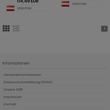
114,49 EUR
ohnprogramm Shade
hnprogramm Skylight
hnprogramm Stanton
1
hnprogramm Stove weiß Pinie
ohnprogramm Touch
ohnprogramm Ward
Informationen
Versandinformationen
Datenschutzerklärung DSGVO
Unsere AGB
Impressum
Kontakt