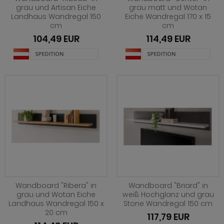
ohnprogramm Louna
hwarz
henverstellbar
eisezimmer Ronson
rhocker
dprogramm Rovola
grau und Artisan Eiche
grau matt und Wotan
Landhaus Wandregal 150
Eiche Wandregal 170 x 15
hnprogramm Merced weiß-Eiche
iß
t Glasplatte
eisezimmer Rovola
dprogramm Runner grau
cm
cm
104,49 EUR
114,49 EUR
ohnprogramm Montez
iß grau
t Schublade
eisezimmer Seyne
dprogramm Scout
hnprogramm Nobile
iß Hochglanz
t Stauraum
eisezimmer Stove weiß Pinie
dprogramm SetOne weiß und grau
hnprogramm Piano
chglanz
t Rollen
eisezimmer Ward
dprogramm Skin
hnprogramm Ribera
ndhausstil
 Trendfarben
dprogramm Stove weiß Pinie
hnprogramm Rideau
odern
dprogramm Tetis
ohnprogramm Ronson
 Trendfarben
adprogramm Touch
hnprogramm Rovola
t LED
hnprogramm Scandik
Wandboard "Ribera" in
Wandboard "Briard" in
grau und Wotan Eiche
weiß Hochglanz und grau
hnprogramm Sentra
Landhaus Wandregal 150 x
Stone Wandregal 150 cm
20 cm
117,79 EUR
ohnprogramm Seyne