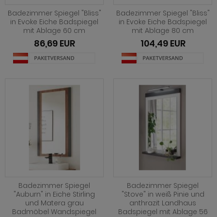
ohnprogramm Louna
hwarz
henverstellbar
eisezimmer Ronson
rhocker
dprogramm Rovola
Badezimmer Spiegel "Bliss"
Badezimmer Spiegel "Bliss"
hnprogramm Merced weiß-Eiche
iß
t Glasplatte
eisezimmer Rovola
dprogramm Runner grau
in Evoke Eiche Badspiegel
in Evoke Eiche Badspiegel
mit Ablage 60 cm
mit Ablage 80 cm
ohnprogramm Montez
iß grau
t Schublade
eisezimmer Seyne
dprogramm Scout
86,69 EUR
104,49 EUR
hnprogramm Nobile
iß Hochglanz
t Stauraum
eisezimmer Stove weiß Pinie
dprogramm SetOne weiß und grau
hnprogramm Piano
chglanz
t Rollen
eisezimmer Ward
dprogramm Skin
hnprogramm Ribera
ndhausstil
 Trendfarben
dprogramm Stove weiß Pinie
hnprogramm Rideau
odern
dprogramm Tetis
ohnprogramm Ronson
 Trendfarben
adprogramm Touch
hnprogramm Rovola
t LED
hnprogramm Scandik
Badezimmer Spiegel
Badezimmer Spiegel
hnprogramm Sentra
"Auburn" in Eiche Stirling
"Stove" in weiß Pinie und
und Matera grau
anthrazit Landhaus
ohnprogramm Seyne
Badmöbel Wandspiegel
Badspiegel mit Ablage 56