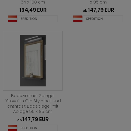
54 x 108 cm
x 95 cm
ohnprogramm Shade
134,49 EUR
147,79 EUR
ab
hnprogramm Skylight
hnprogramm Stanton
hnprogramm Stove weiß Pinie
ohnprogramm Touch
ohnprogramm Ward
Badezimmer Spiegel
"Stove" in Old Style hell und
anthrazit Badspiegel mit
Ablage 56 x 95 cm
147,79 EUR
ab