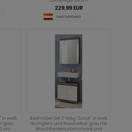
Badspiegel 60 cm
229,99 EUR
" in weiß
Badmöbel Set 2-teilig "Scout" in weiß
r grau
Hochglanz und Rauchsilber grau mit
60 cm
Waschbeckenunterschrank und