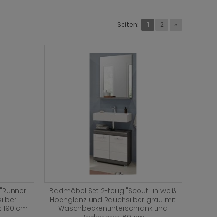
Seiten:
1
2
»
"Runner"
Badmöbel Set 2-teilig "Scout" in weiß
ilber
Hochglanz und Rauchsilber grau mit
x 190 cm
Waschbeckenunterschrank und