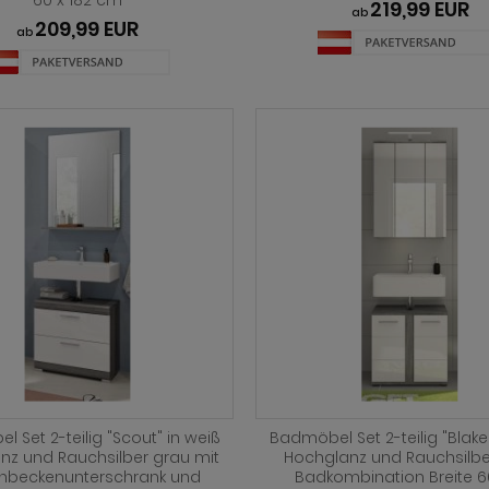
60 x 182 cm
219,99 EUR
ab
209,99 EUR
ab
 Set 2-teilig "Scout" in weiß
Badmöbel Set 2-teilig "Blake
nz und Rauchsilber grau mit
Hochglanz und Rauchsilbe
hbeckenunterschrank und
Badkombination Breite 