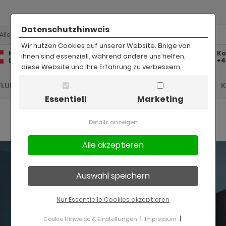
Datenschutzhinweis
Alle
Wir nutzen Cookies auf unserer Website. Einige von
Kostenlose
Kostenloser
Ko
ihnen sind essenziell, während andere uns helfen,
Lieferung
Rückversand
+4
diese Website und Ihre Erfahrung zu verbessern.
FLUR UND DIELE
BAD
KINDER
BÜRO
Essentiell
Marketing
Details anzeigen
Nur Essentielle Cookies akzeptieren
|
|
Cookie Hinweise & Einstellungen
Impressum