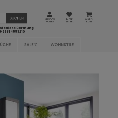
SUCHEN
KUNDEN
MERK
WAREN
KONTO
ZETTEL
KORB
stenlose Beratung
9 2581 4583210
KÜCHE
SALE %
WOHNSTILE