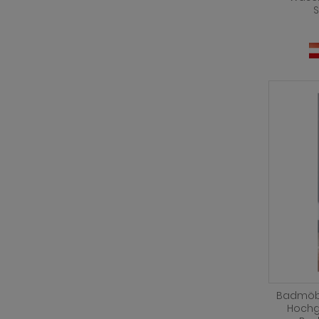
Badmöbel
Hochg