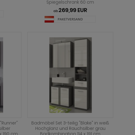
Spiegelschrank 60 cm
269,99 EUR
ab
"Runner"
Badmöbel Set 3-teilig "Blake" in weiß
ilber
Hochglanz und Rauchsilber grau
 x 190 cm
Badkombination 114 x 191 cm