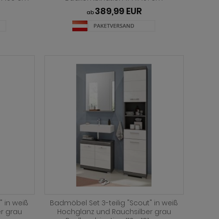
389,99 EUR
ab
" in weiß
Badmöbel Set 3-teilig "Scout" in weiß
r grau
Hochglanz und Rauchsilber grau