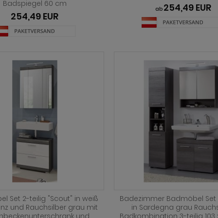
Badspiegel 60 cm
254,49 EUR
ab
254,49 EUR
 Set 2-teilig "Scout" in weiß
Badezimmer Badmöbel Set 
nz und Rauchsilber grau mit
in Sardegna grau Rauchs
hbeckenunterschrank und
Badkombination 3-teilig 103