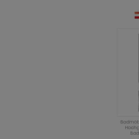
Badmöbel
Hochg
Bad