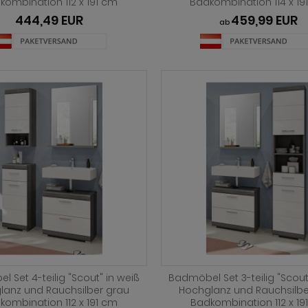
kombination 112 x 191 cm
Badkombination 114 x 19
444,49 EUR
459,99 EUR
ab
 Set 4-teilig "Scout" in weiß
Badmöbel Set 3-teilig "Scout
lanz und Rauchsilber grau
Hochglanz und Rauchsilbe
kombination 112 x 191 cm
Badkombination 112 x 19