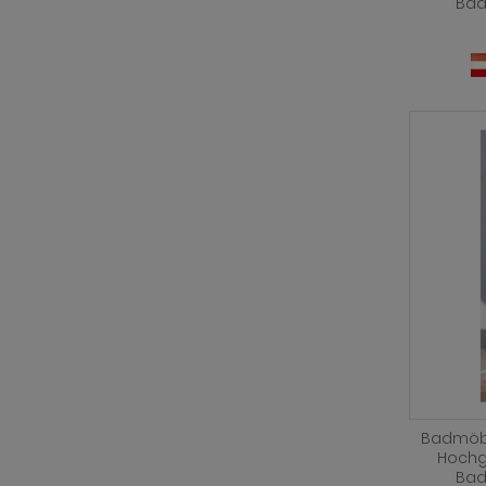
Bad
Badmöbel
Hochg
Bad