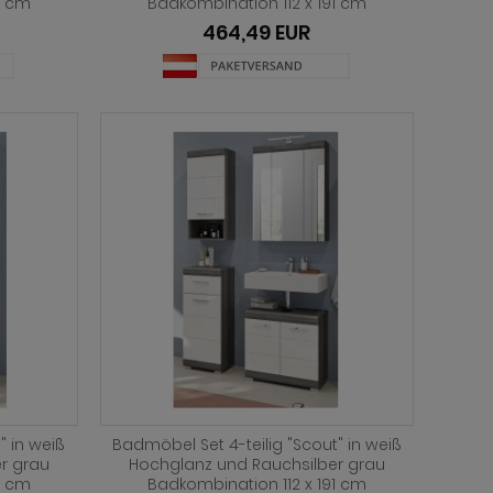
1 cm
Badkombination 112 x 191 cm
464,49 EUR
" in weiß
Badmöbel Set 4-teilig "Scout" in weiß
r grau
Hochglanz und Rauchsilber grau
1 cm
Badkombination 112 x 191 cm