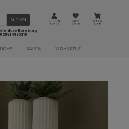
SUCHEN
KUNDEN
MERK
WAREN
KONTO
ZETTEL
KORB
stenlose Beratung
9 2581 4583210
KÜCHE
SALE %
WOHNSTILE