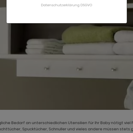
Datenschutzerklärung DSGVO
liche Bedarf an unterschiedlichen Utensilien für Ihr Baby nötigt vie
uchttücher, Spucktücher, Schnuller und vieles andere müssen stets g