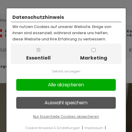
Datenschutzhinweis
Alle
Wir nutzen Cookies auf unserer Website. Einige von
Kostenlose
Kostenloser
Ko
ihnen sind essenziell, während andere uns helfen,
Lieferung
Rückversand
+4
diese Website und Ihre Erfahrung zu verbessern.
FLUR UND DIELE
BAD
KINDER
BÜRO
Essentiell
Marketing
Regale
Details anzeigen
Nur Essentielle Cookies akzeptieren
|
|
Cookie Hinweise & Einstellungen
Impressum