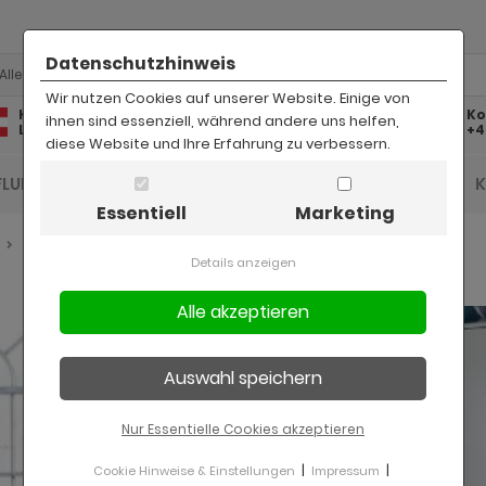
Datenschutzhinweis
Alle
Wir nutzen Cookies auf unserer Website. Einige von
Kostenlose
Kostenloser
Ko
ihnen sind essenziell, während andere uns helfen,
Lieferung
Rückversand
+4
diese Website und Ihre Erfahrung zu verbessern.
FLUR UND DIELE
BAD
KINDER
BÜRO
Essentiell
Marketing
Schrank
Details anzeigen
Nur Essentielle Cookies akzeptieren
|
|
Cookie Hinweise & Einstellungen
Impressum