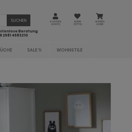
SUCHEN
KUNDEN
MERK
WAREN
KONTO
ZETTEL
KORB
stenlose Beratung
9 2581 4583210
KÜCHE
SALE %
WOHNSTILE