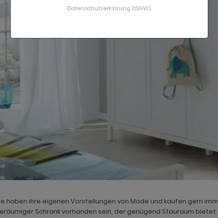
Datenschutzerklärung DSGVO
e haben ihre eigenen Vorstellungen von Mode und kaufen gern imme
geräumiger Schrank vorhanden sein, der genügend Stauraum bietet