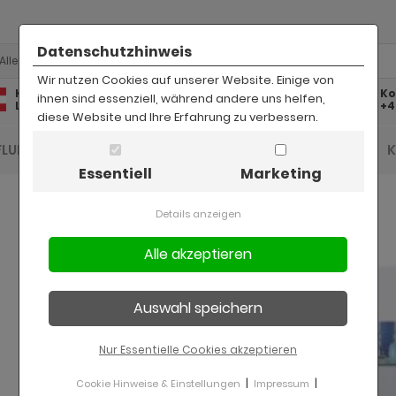
Datenschutzhinweis
Alle
Wir nutzen Cookies auf unserer Website. Einige von
Kostenlose
Kostenloser
Ko
ihnen sind essenziell, während andere uns helfen,
Lieferung
Rückversand
+4
diese Website und Ihre Erfahrung zu verbessern.
FLUR UND DIELE
BAD
KINDER
BÜRO
Essentiell
Marketing
Details anzeigen
Nur Essentielle Cookies akzeptieren
|
|
Cookie Hinweise & Einstellungen
Impressum