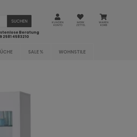
SUCHEN
KUNDEN
MERK
WAREN
KONTO
ZETTEL
KORB
stenlose Beratung
9 2581 4583210
KÜCHE
SALE %
WOHNSTILE