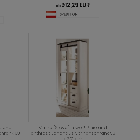
912,29 EUR
ab
ie und
Vitrine "Stove" in weiß Pinie und
chrank 93
anthrazit Landhaus Vitrinenschrank 93
x 201 cm