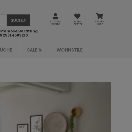
SUCHEN
KUNDEN
MERK
WAREN
KONTO
ZETTEL
KORB
stenlose Beratung
9 2581 4583210
KÜCHE
SALE %
WOHNSTILE