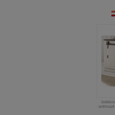
Sideboa
anthrazi