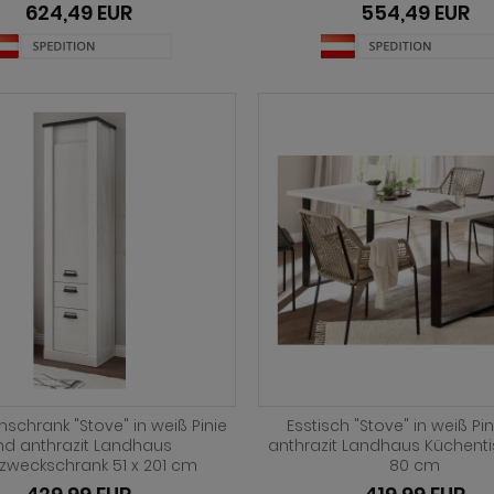
624,49 EUR
554,49 EUR
schrank "Stove" in weiß Pinie
Esstisch "Stove" in weiß Pi
nd anthrazit Landhaus
anthrazit Landhaus Küchenti
zweckschrank 51 x 201 cm
80 cm