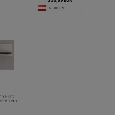
359,99 EUR
inie und
al 160 cm