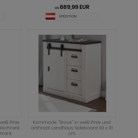
689,99 EUR
ab
eiß Pinie
Kommode "Stove" in weiß Pinie und
alschrank
anthrazit Landhaus Sideboard 93 x 91
hrank
cm