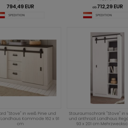
794,49 EUR
712,29 EUR
ab
rd "Stove" in weiß Pinie und
Stauraumschrank "Stove" in w
t Landhaus Kommode 162 x 91
und anthrazit Landhaus Reg
cm
93 x 201 cm Mehrzwecksc