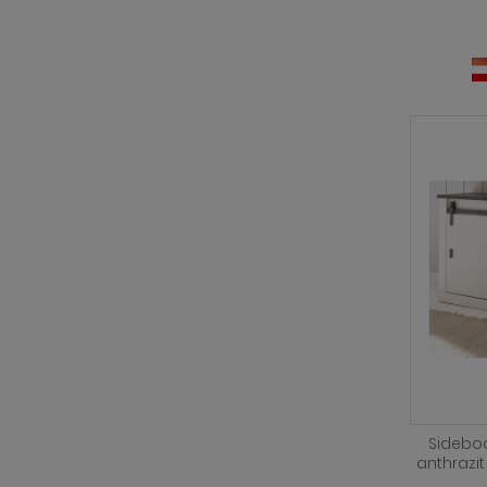
Sideboa
anthrazi