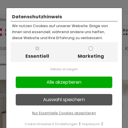
Datenschutzhinweis
Alle
Wir nutzen Cookies auf unserer Website. Einige von
Kostenlose
Kostenloser
Ko
ihnen sind essenziell, während andere uns helfen,
Lieferung
Rückversand
+4
diese Website und Ihre Erfahrung zu verbessern.
FLUR UND DIELE
BAD
KINDER
BÜRO
Essentiell
Marketing
mmer Stove weiß Pinie
Details anzeigen
Nur Essentielle Cookies akzeptieren
|
|
Cookie Hinweise & Einstellungen
Impressum