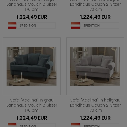
ohnprogramm Louna
hwarz
henverstellbar
eisezimmer Ronson
rhocker
dprogramm Rovola
Landhaus Couch 2-Sitzer
Landhaus Couch 2-Sitzer
170 cm
170 cm
hnprogramm Merced weiß-Eiche
iß
t Glasplatte
eisezimmer Rovola
dprogramm Runner grau
1.224,49 EUR
1.224,49 EUR
ohnprogramm Montez
iß grau
t Schublade
eisezimmer Seyne
dprogramm Scout
hnprogramm Nobile
iß Hochglanz
t Stauraum
eisezimmer Stove weiß Pinie
dprogramm SetOne weiß und grau
hnprogramm Piano
chglanz
t Rollen
eisezimmer Ward
dprogramm Skin
hnprogramm Ribera
ndhausstil
 Trendfarben
dprogramm Stove weiß Pinie
hnprogramm Rideau
odern
dprogramm Tetis
ohnprogramm Ronson
 Trendfarben
adprogramm Touch
hnprogramm Rovola
t LED
Sofa "Adelina" in grau
Sofa "Adelina" in hellgrau
hnprogramm Scandik
Landhaus Couch 2-Sitzer
Landhaus Couch 2-Sitzer
170 cm
170 cm
hnprogramm Sentra
1.224,49 EUR
1.224,49 EUR
ohnprogramm Seyne