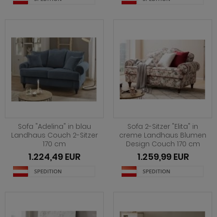
ohnprogramm Shade
hnprogramm Skylight
hnprogramm Stanton
hnprogramm Stove weiß Pinie
ohnprogramm Touch
ohnprogramm Ward
Sofa "Adelina" in blau
Sofa 2-Sitzer "Elita" in
Landhaus Couch 2-Sitzer
creme Landhaus Blumen
170 cm
Design Couch 170 cm
1.224,49 EUR
1.259,99 EUR