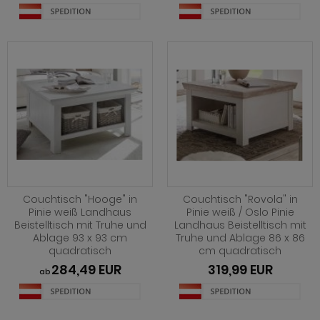
ohnprogramm Shade
hnprogramm Skylight
hnprogramm Stanton
hnprogramm Stove weiß Pinie
ohnprogramm Touch
ohnprogramm Ward
Couchtisch "Hooge" in
Couchtisch "Rovola" in
Pinie weiß Landhaus
Pinie weiß / Oslo Pinie
Beistelltisch mit Truhe und
Landhaus Beistelltisch mit
Ablage 93 x 93 cm
Truhe und Ablage 86 x 86
quadratisch
cm quadratisch
284,49 EUR
319,99 EUR
ab