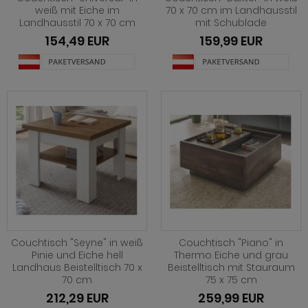
ohnprogramm Louna
hwarz
eisezimmer Ronson
rhocker
dprogramm Rovola
weiß mit Eiche im
70 x 70 cm im Landhausstil
Landhausstil 70 x 70 cm
mit Schublade
hnprogramm Merced weiß-Eiche
iß
eisezimmer Rovola
dprogramm Runner grau
154,49 EUR
159,99 EUR
ohnprogramm Montez
iß grau
eisezimmer Seyne
dprogramm Scout
hnprogramm Nobile
iß Hochglanz
eisezimmer Stove weiß Pinie
dprogramm SetOne weiß und grau
hnprogramm Piano
chglanz
eisezimmer Ward
dprogramm Skin
hnprogramm Ribera
ndhausstil
dprogramm Stove weiß Pinie
hnprogramm Rideau
odern
dprogramm Tetis
ohnprogramm Ronson
 Trendfarben
adprogramm Touch
hnprogramm Rovola
t LED
Couchtisch "Seyne" in weiß
Couchtisch "Piano" in
hnprogramm Scandik
Pinie und Eiche hell
Thermo Eiche und grau
Landhaus Beistelltisch 70 x
Beistelltisch mit Stauraum
hnprogramm Sentra
70 cm
75 x 75 cm
212,29 EUR
259,99 EUR
ohnprogramm Seyne