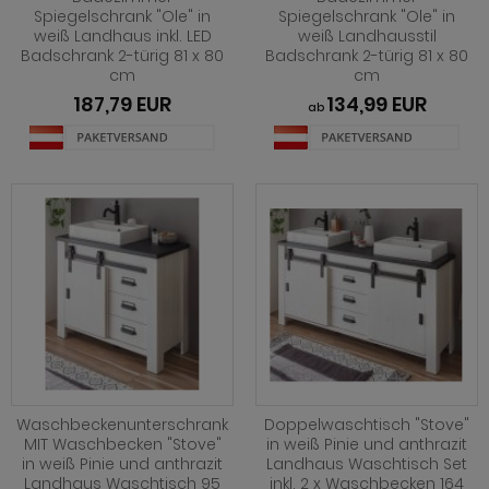
ohnprogramm Louna
hwarz
henverstellbar
eisezimmer Ronson
rhocker
dprogramm Rovola
Spiegelschrank "Ole" in
Spiegelschrank "Ole" in
weiß Landhaus inkl. LED
weiß Landhausstil
hnprogramm Merced weiß-Eiche
iß
t Glasplatte
eisezimmer Rovola
dprogramm Runner grau
Badschrank 2-türig 81 x 80
Badschrank 2-türig 81 x 80
cm
cm
ohnprogramm Montez
iß grau
t Schublade
eisezimmer Seyne
dprogramm Scout
187,79 EUR
134,99 EUR
ab
hnprogramm Nobile
iß Hochglanz
t Stauraum
eisezimmer Stove weiß Pinie
dprogramm SetOne weiß und grau
hnprogramm Piano
chglanz
t Rollen
eisezimmer Ward
dprogramm Skin
hnprogramm Ribera
ndhausstil
 Trendfarben
dprogramm Stove weiß Pinie
hnprogramm Rideau
odern
dprogramm Tetis
ohnprogramm Ronson
 Trendfarben
adprogramm Touch
hnprogramm Rovola
t LED
hnprogramm Scandik
Waschbeckenunterschrank
Doppelwaschtisch "Stove"
hnprogramm Sentra
MIT Waschbecken "Stove"
in weiß Pinie und anthrazit
in weiß Pinie und anthrazit
Landhaus Waschtisch Set
ohnprogramm Seyne
Landhaus Waschtisch 95
inkl. 2 x Waschbecken 164