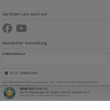
Sie finden uns auch auf
Newsletter-Anmeldung
E-Mail-Adresse
*
JETZT ANMELDEN
Der Newsletter kann jederzeit hier oder in Ihrem Kundenkonto
abbestellt werden.
SEHR GUT
(4.94 / 5)
aus
515
Bewertungen bei: ebay.de, hood.de, shopvote.de ⓘ
Informationen zur Echtheit der Bewertungen
Günstig Einrichten - Möbel online kaufen und sparen © 2026 | Template ©
2009-2026 by Günstig Einrichten - Möbel online kaufen und sparen