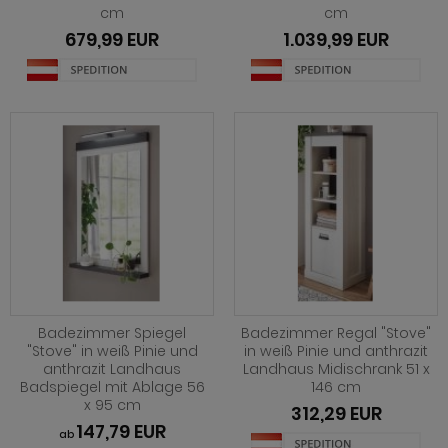
cm
cm
ohnprogramm Shade
679,99 EUR
1.039,99 EUR
hnprogramm Skylight
hnprogramm Stanton
hnprogramm Stove weiß Pinie
ohnprogramm Touch
ohnprogramm Ward
Badezimmer Spiegel
Badezimmer Regal "Stove"
"Stove" in weiß Pinie und
in weiß Pinie und anthrazit
anthrazit Landhaus
Landhaus Midischrank 51 x
Badspiegel mit Ablage 56
146 cm
x 95 cm
312,29 EUR
147,79 EUR
ab