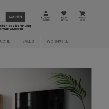
SUCHEN
KUNDEN
MERK
WAREN
KONTO
ZETTEL
KORB
stenlose Beratung
9 2581 4583210
KÜCHE
SALE %
WOHNSTILE