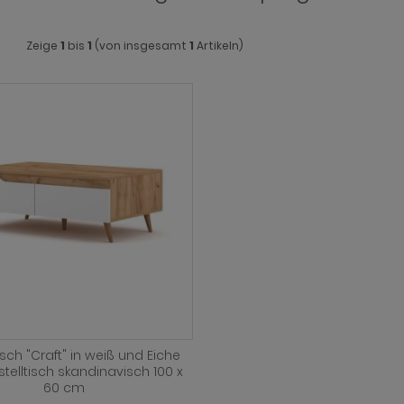
Zeige
1
bis
1
(von insgesamt
1
Artikeln)
sch "Craft" in weiß und Eiche
stelltisch skandinavisch 100 x
60 cm