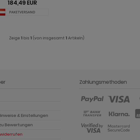
184,49 EUR
Zeige
1
bis
1
(von insgesamt
1
Artikeln)
ber
Zahlungsmethoden
p
inweise & Einstellungen
 zu Bewertungen
 widerrufen