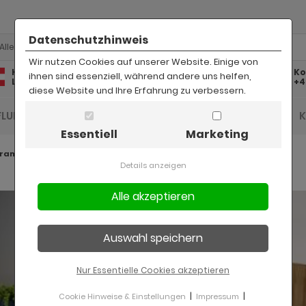
Datenschutzhinweis
Alle
Wir nutzen Cookies auf unserer Website. Einige von
Kostenlose
Kostenloser
Ko
ihnen sind essenziell, während andere uns helfen,
Lieferung
Rückversand
+4
diese Website und Ihre Erfahrung zu verbessern.
FLUR UND DIELE
BAD
KINDER
BÜRO
Essentiell
Marketing
ramm Craft
Details anzeigen
Nur Essentielle Cookies akzeptieren
|
|
Cookie Hinweise & Einstellungen
Impressum