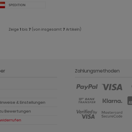
Zeige
1
bis
7
(von insgesamt
7
Artikeln)
ber
Zahlungsmethoden
p
inweise & Einstellungen
 zu Bewertungen
 widerrufen