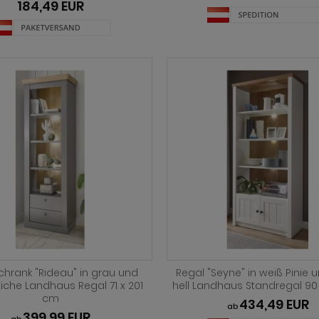
184,49 EUR
chrank "Rideau" in grau und
Regal "Seyne" in weiß Pinie 
Eiche Landhaus Regal 71 x 201
hell Landhaus Standregal 90
cm
434,49 EUR
ab
399,99 EUR