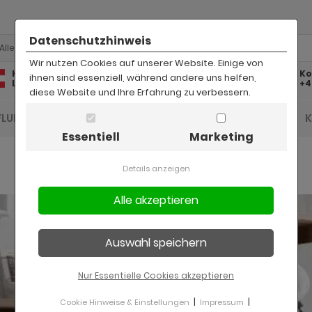
Datenschutzhinweis
Alle
Wir nutzen Cookies auf unserer Website. Einige von
Kostenlose
Kostenloser
Ko
ihnen sind essenziell, während andere uns helfen,
Lieferung
Rückversand
+4
diese Website und Ihre Erfahrung zu verbessern.
FLUR UND DIELE
BAD
KINDER
BÜRO
Essentiell
Marketing
Details anzeigen
Nur Essentielle Cookies akzeptieren
|
|
Cookie Hinweise & Einstellungen
Impressum