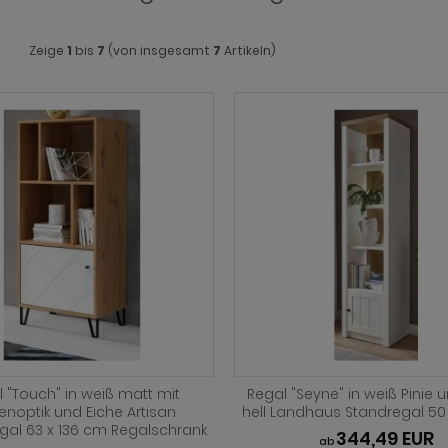
Zeige
1
bis
7
(von insgesamt
7
Artikeln)
 "Touch" in weiß matt mit
Regal "Seyne" in weiß Pinie 
enoptik und Eiche Artisan
hell Landhaus Standregal 50
gal 63 x 136 cm Regalschrank
344,49 EUR
ab