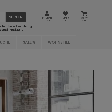
SUCHEN
KUNDEN
MERK
WAREN
KONTO
ZETTEL
KORB
stenlose Beratung
9 2581 4583210
KÜCHE
SALE %
WOHNSTILE