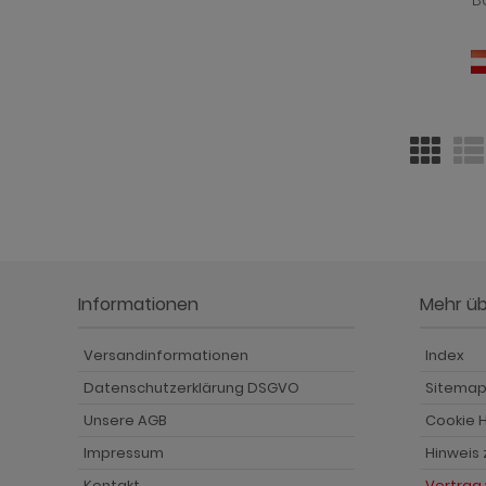
B
ohnprogramm Shade
hnprogramm Skylight
hnprogramm Stanton
hnprogramm Stove weiß Pinie
ohnprogramm Touch
ohnprogramm Ward
Informationen
Mehr ü
Versandinformationen
Index
Datenschutzerklärung DSGVO
Sitema
Unsere AGB
Cookie H
Impressum
Hinweis
Kontakt
Vertrag