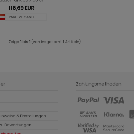
adschrank 60 x 56 cm
116,69 EUR
Zeige
1
bis
1
(von insgesamt
1
Artikeln)
ber
Zahlungsmethoden
p
inweise & Einstellungen
 zu Bewertungen
 widerrufen