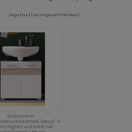
Zeige
1
bis
1
(von insgesamt
1
Artikeln)
Badezimmer
ckenunterschrank "Mezzo" in
 Hochglanz und Eiche hell