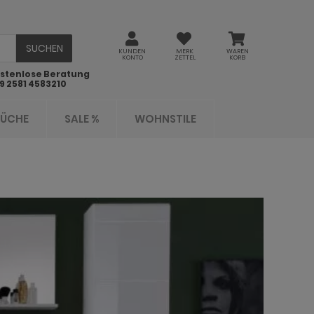
SUCHEN
KUNDEN
MERK
WAREN
KONTO
ZETTEL
KORB
stenlose Beratung
9 2581 4583210
KÜCHE
SALE %
WOHNSTILE