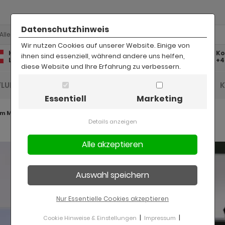
Datenschutzhinweis
Alle
Wir nutzen Cookies auf unserer Website. Einige von
Kostenlose
Kostenloser
Ko
ihnen sind essenziell, während andere uns helfen,
Lieferung
Rückversand
+4
diese Website und Ihre Erfahrung zu verbessern.
FLUR UND DIELE
BAD
KINDER
BÜRO
Essentiell
Marketing
m Mezzo
Details anzeigen
Nur Essentielle Cookies akzeptieren
|
|
Cookie Hinweise & Einstellungen
Impressum