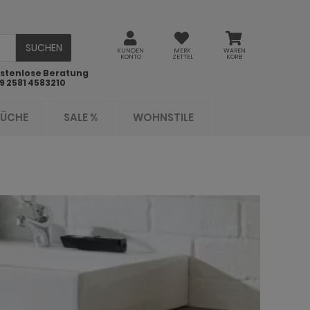
SUCHEN
KUNDEN
MERK
WAREN
KONTO
ZETTEL
KORB
stenlose Beratung
9 2581 4583210
KÜCHE
SALE %
WOHNSTILE