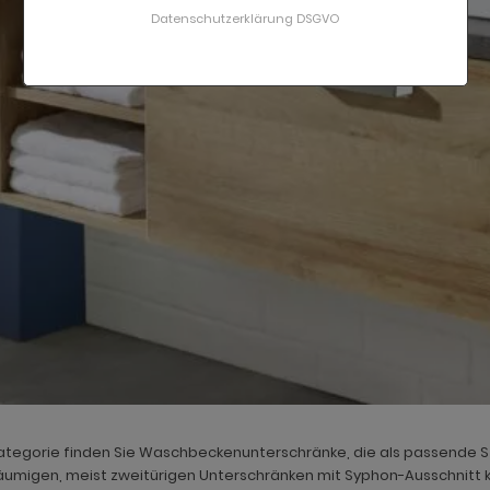
Datenschutzerklärung DSGVO
Kategorie finden Sie Waschbeckenunterschränke, die als passende 
äumigen, meist zweitürigen Unterschränken mit Syphon-Ausschnitt 