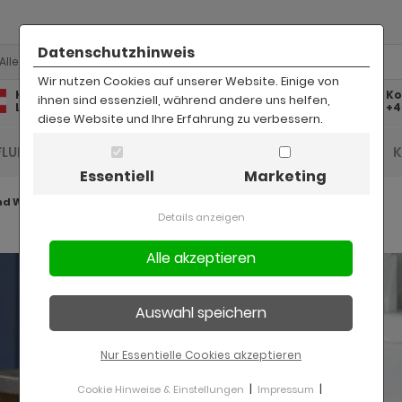
Datenschutzhinweis
Alle
Wir nutzen Cookies auf unserer Website. Einige von
Kostenlose
Kostenloser
Ko
ihnen sind essenziell, während andere uns helfen,
Lieferung
Rückversand
+4
diese Website und Ihre Erfahrung zu verbessern.
FLUR UND DIELE
BAD
KINDER
BÜRO
Essentiell
Marketing
d Waschtische
Details anzeigen
Nur Essentielle Cookies akzeptieren
|
|
Cookie Hinweise & Einstellungen
Impressum