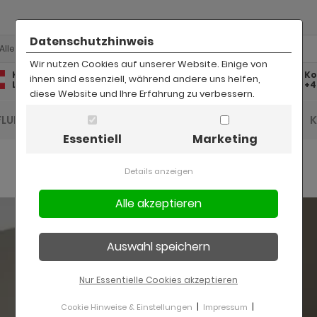
Datenschutzhinweis
Alle
Wir nutzen Cookies auf unserer Website. Einige von
Kostenlose
Kostenloser
Ko
ihnen sind essenziell, während andere uns helfen,
Lieferung
Rückversand
+4
diese Website und Ihre Erfahrung zu verbessern.
FLUR UND DIELE
BAD
KINDER
BÜRO
Essentiell
Marketing
Details anzeigen
Nur Essentielle Cookies akzeptieren
|
|
Cookie Hinweise & Einstellungen
Impressum