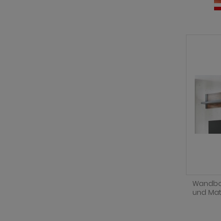
Wandboar
und Mat