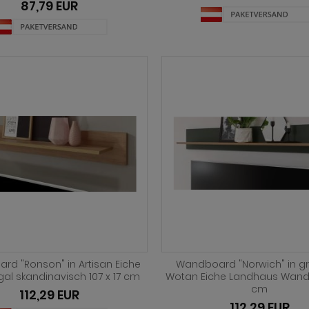
87,79 EUR
d "Ronson" in Artisan Eiche
Wandboard "Norwich" in g
al skandinavisch 107 x 17 cm
Wotan Eiche Landhaus Wand
cm
112,29 EUR
112,29 EUR