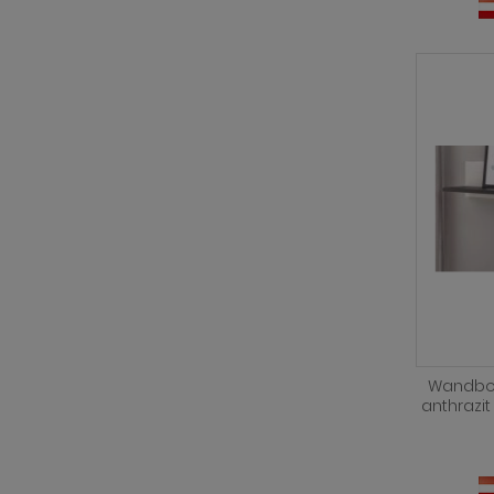
Wandboa
anthrazi