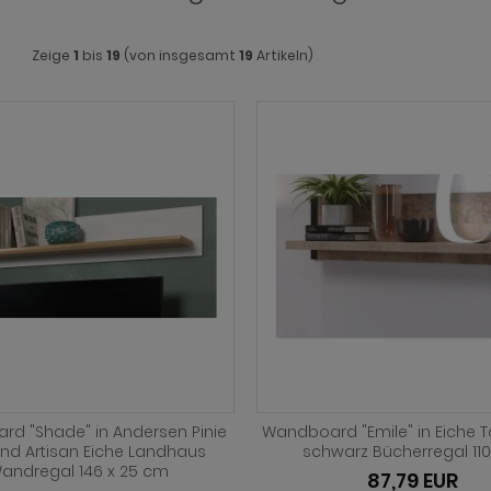
Zeige
1
bis
19
(von insgesamt
19
Artikeln)
d "Shade" in Andersen Pinie
Wandboard "Emile" in Eiche 
nd Artisan Eiche Landhaus
schwarz Bücherregal 11
andregal 146 x 25 cm
87,79 EUR