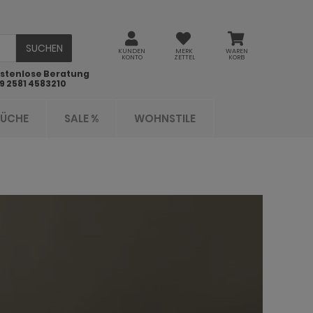
SUCHEN
KUNDEN
MERK
WAREN
KONTO
ZETTEL
KORB
stenlose Beratung
9 2581 4583210
KÜCHE
SALE %
WOHNSTILE