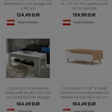
ohnprogramm Louna
hwarz
eisezimmer Ronson
rhocker
dprogramm Rovola
Beistelltisch mit Ablage 100
70 x 70 cm im Landhausstil
x 60 cm
mit Schublade
hnprogramm Merced weiß-Eiche
iß
eisezimmer Rovola
dprogramm Runner grau
124,49 EUR
159,99 EUR
ohnprogramm Montez
iß grau
eisezimmer Seyne
dprogramm Scout
hnprogramm Nobile
iß Hochglanz
eisezimmer Stove weiß Pinie
dprogramm SetOne weiß und grau
hnprogramm Piano
chglanz
eisezimmer Ward
dprogramm Skin
hnprogramm Ribera
ndhausstil
dprogramm Stove weiß Pinie
hnprogramm Rideau
odern
dprogramm Tetis
ohnprogramm Ronson
 Trendfarben
adprogramm Touch
hnprogramm Rovola
t LED
Couchtisch in Anderson
Couchtisch "Craft" in weiß
hnprogramm Scandik
Pinie weiß Struktur 110 x 65
und Eiche Gold Beistelltisch
cm Holztisch mit Ablage
skandinavisch 100 x 60 cm
hnprogramm Sentra
184,49 EUR
184,49 EUR
ohnprogramm Seyne