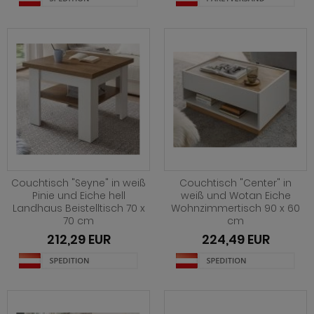
ohnprogramm Shade
hnprogramm Skylight
hnprogramm Stanton
hnprogramm Stove weiß Pinie
ohnprogramm Touch
ohnprogramm Ward
Couchtisch "Seyne" in weiß
Couchtisch "Center" in
Pinie und Eiche hell
weiß und Wotan Eiche
Landhaus Beistelltisch 70 x
Wohnzimmertisch 90 x 60
70 cm
cm
212,29 EUR
224,49 EUR