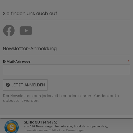
Sie finden uns auch auf
Newsletter-Anmeldung
E-Mail-Adresse
*
JETZT ANMELDEN
Der Newsletter kann jederzeit hier oder in Ihrem Kundenkonto
abbestellt werden.
SEHR GUT
(4.94 / 5)
Günstig Einrichten - Möbel online kaufen und sparen © 2026 | Template ©
aus
516
Bewertungen bei: ebay.de, hood.de, shopvote.de ⓘ
2009-2026 by Günstig Einrichten - Möbel online kaufen und sparen
Informationen zur Echtheit der Bewertungen