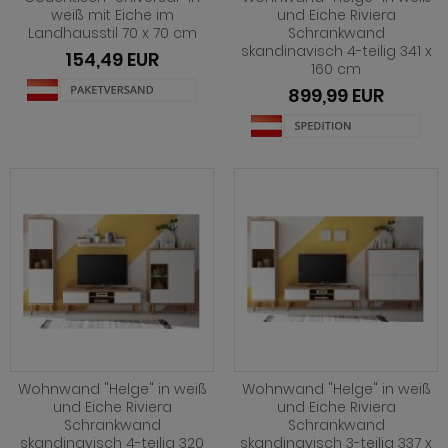
ohnprogramm Louna
hwarz
henverstellbar
eisezimmer Ronson
rhocker
dprogramm Rovola
weiß mit Eiche im
und Eiche Riviera
Landhausstil 70 x 70 cm
Schrankwand
hnprogramm Merced weiß-Eiche
iß
t Glasplatte
eisezimmer Rovola
dprogramm Runner grau
skandinavisch 4-teilig 341 x
154,49 EUR
160 cm
ohnprogramm Montez
iß grau
t Schublade
eisezimmer Seyne
dprogramm Scout
899,99 EUR
hnprogramm Nobile
iß Hochglanz
t Stauraum
eisezimmer Stove weiß Pinie
dprogramm SetOne weiß und grau
hnprogramm Piano
chglanz
t Rollen
eisezimmer Ward
dprogramm Skin
hnprogramm Ribera
ndhausstil
 Trendfarben
dprogramm Stove weiß Pinie
hnprogramm Rideau
odern
dprogramm Tetis
ohnprogramm Ronson
 Trendfarben
adprogramm Touch
hnprogramm Rovola
t LED
hnprogramm Scandik
Wohnwand "Helge" in weiß
Wohnwand "Helge" in weiß
hnprogramm Sentra
und Eiche Riviera
und Eiche Riviera
Schrankwand
Schrankwand
ohnprogramm Seyne
skandinavisch 4-teilig 320
skandinavisch 3-teilig 337 x