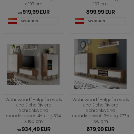
x 197 cm
197 cm
ohnprogramm Shade
919,99 EUR
899,99 EUR
ab
hnprogramm Skylight
hnprogramm Stanton
hnprogramm Stove weiß Pinie
ohnprogramm Touch
ohnprogramm Ward
Wohnwand "Helge" in weiß
Wohnwand "Helge" in weiß
und Eiche Riviera
und Eiche Riviera
Schrankwand
Schrankwand
skandinavisch 4-teilig 324
skandinavisch 3-teilig 277 x
x 160 cm
160 cm
934,49 EUR
679,99 EUR
ab