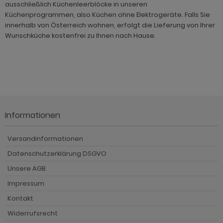
ausschließlich Küchenleerblöcke in unseren
ohnprogramm Shade
Küchenprogrammen, also Küchen ohne Elektrogeräte. Falls Sie
innerhalb von Österreich wohnen, erfolgt die Lieferung von Ihrer
hnprogramm Skylight
Wunschküche kostenfrei zu Ihnen nach Hause.
hnprogramm Stanton
hnprogramm Stove weiß Pinie
ohnprogramm Touch
ohnprogramm Ward
Informationen
Versandinformationen
Datenschutzerklärung DSGVO
Unsere AGB
Impressum
Kontakt
Widerrufsrecht