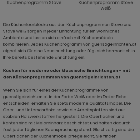
ohnprogramm Louna
hwarz
henverstellbar
eisezimmer Ronson
rhocker
dprogramm Rovola
Küchenprogramm Stove
Küchenprogramm Stove
weiß
hnprogramm Merced weiß-Eiche
iß
t Glasplatte
eisezimmer Rovola
dprogramm Runner grau
Die Küchenleerblöcke aus den Küchenprogrammen Stove und
ohnprogramm Montez
iß grau
t Schublade
eisezimmer Seyne
dprogramm Scout
Stove weiß sorgen in jeder Einrichtung für ein wohnliches
Ambiente und lassen sich einfach mit Küchenmöbeln
hnprogramm Nobile
iß Hochglanz
t Stauraum
eisezimmer Stove weiß Pinie
dprogramm SetOne weiß und grau
kombinieren. Jedes Küchenprogramm von guenstigeinrichten.at
hnprogramm Piano
chglanz
t Rollen
eisezimmer Ward
dprogramm Skin
eignet sich für eine Neueinrichtung oder fügt sich harmonisch in
Ihre bereits bestehende Einrichtung ein.
hnprogramm Ribera
ndhausstil
 Trendfarben
dprogramm Stove weiß Pinie
Küchen für moderne oder klassische Einrichtungen - mit
hnprogramm Rideau
odern
dprogramm Tetis
den Küchenprogrammen von guenstigeinrichten.at
ohnprogramm Ronson
 Trendfarben
adprogramm Touch
Wenn Sie sich für eines der Küchenprogramme von
guenstigeinrichten.at in der Farbe Weiß oder im Dekor Eiche
hnprogramm Rovola
t LED
entscheiden, erhalten Sie stets moderne Qualitätsmöbel. Die
Ober- und Unterschränke sowie die Arbeitsplatten sind aus
hnprogramm Scandik
stabilen Holzwerkstoffen hergestellt. Die Oberflächen und
Kanten sind mit Melaminharz beschichtet und halten dadurch
hnprogramm Sentra
fast jeder täglichen Beanspruchung stand. Gleichzeitig sind die
ohnprogramm Seyne
Oberflächen der Küchenmöbel pflegeleicht. Sie finden