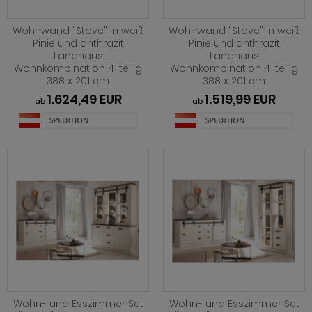
hwarz
henverstellbar
eisezimmer Ronson
rhocker
dprogramm Rovola
iß
t Glasplatte
eisezimmer Rovola
dprogramm Runner grau
Wohnwand "Stove" in weiß
Wohnwand "Stove" in weiß
Pinie und anthrazit
Pinie und anthrazit
Landhaus
Landhaus
iß grau
t Schublade
eisezimmer Seyne
dprogramm Scout
Wohnkombination 4-teilig
Wohnkombination 4-teilig
388 x 201 cm
388 x 201 cm
iß Hochglanz
t Stauraum
eisezimmer Stove weiß Pinie
dprogramm SetOne weiß und grau
1.624,49 EUR
1.519,99 EUR
ab
ab
chglanz
t Rollen
eisezimmer Ward
dprogramm Skin
ndhausstil
 Trendfarben
dprogramm Stove weiß Pinie
odern
dprogramm Tetis
 Trendfarben
adprogramm Touch
t LED
Wohn- und Esszimmer Set
Wohn- und Esszimmer Set