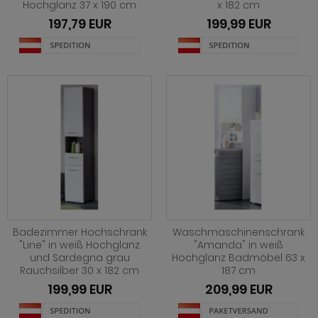
Hochglanz 37 x 190 cm
x 182 cm
ohnprogramm Shade
197,79 EUR
199,99 EUR
hnprogramm Skylight
hnprogramm Stanton
hnprogramm Stove weiß Pinie
ohnprogramm Touch
ohnprogramm Ward
Badezimmer Hochschrank
Waschmaschinenschrank
"Line" in weiß Hochglanz
"Amanda" in weiß
und Sardegna grau
Hochglanz Badmöbel 63 x
Rauchsilber 30 x 182 cm
187 cm
199,99 EUR
209,99 EUR