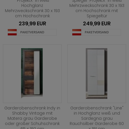
"ProjektX" in weiß
Spiegel "ProjektX" in weiß
Hochglanz
Mehrzweckschrank 30 x 193
ohnprogramm Shade
Mehrzweckschrank 30 x 193
cm Hochschrank mit
cm Hochschrank
Spiegeltür
hnprogramm Skylight
239,99 EUR
249,99 EUR
hnprogramm Stanton
hnprogramm Stove weiß Pinie
ohnprogramm Touch
ohnprogramm Ward
Garderobenschrank Indy in
Garderobenschrank "Line"
Shabby Vintage mit
in Hochglanz weiß und
Matera grau Garderobe
Sardegna grau
oder großer Schuhschrank
Rauchsilber Garderobe 60
65 x 192 cm
x 191 cm