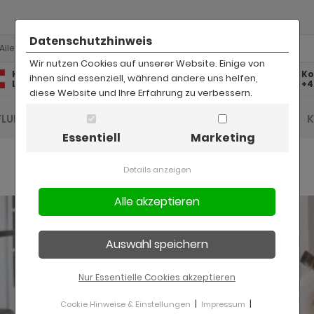
Datenschutzhinweis
Alle
Wir nutzen Cookies auf unserer Website. Einige von
Kostenlose
Kostenloser
Ko
ihnen sind essenziell, während andere uns helfen,
Lieferung
Rückversand
+4
diese Website und Ihre Erfahrung zu verbessern.
FLUR UND DIELE
BAD
KINDER
BÜRO
Essentiell
Marketing
Details anzeigen
Nur Essentielle Cookies akzeptieren
|
|
Cookie Hinweise & Einstellungen
Impressum