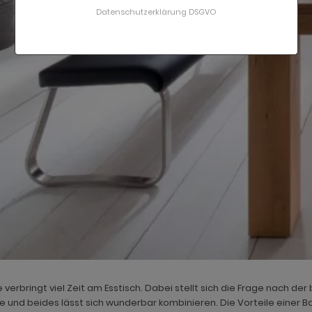
Datenschutzerklärung DSGVO
e verbringt viel Zeit am Esstisch. Dabei stellt sich die Frage nach d
le und beides lässt sich wunderbar kombinieren. Die Vorteile einer Ba