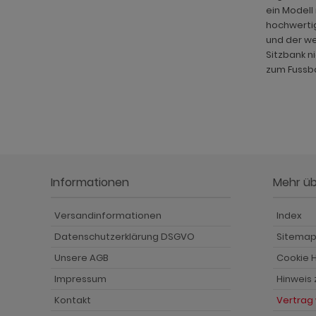
ein Modell
hochwertig
und der we
Sitzbank n
zum Fussba
Informationen
Mehr ü
Versandinformationen
Index
Datenschutzerklärung DSGVO
Sitema
Unsere AGB
Cookie H
Impressum
Hinweis
Kontakt
Vertrag