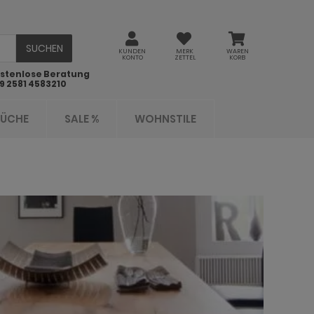
SUCHEN
KUNDEN
MERK
WAREN
KONTO
ZETTEL
KORB
stenlose Beratung
9 2581 4583210
KÜCHE
SALE %
WOHNSTILE