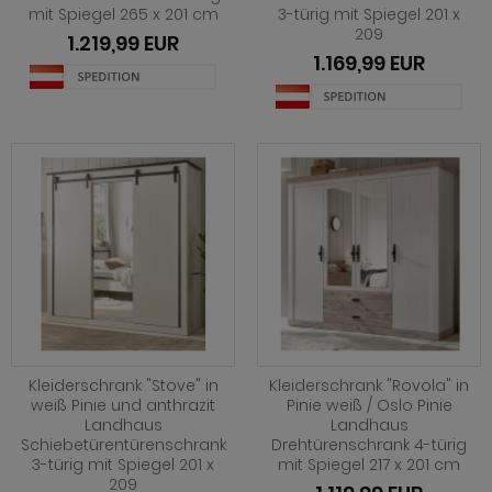
mit Spiegel 265 x 201 cm
3-türig mit Spiegel 201 x
ohnprogramm Shade
209
1.219,99 EUR
1.169,99 EUR
hnprogramm Skylight
hnprogramm Stanton
hnprogramm Stove weiß Pinie
ohnprogramm Touch
ohnprogramm Ward
Kleiderschrank "Stove" in
Kleiderschrank "Rovola" in
weiß Pinie und anthrazit
Pinie weiß / Oslo Pinie
Landhaus
Landhaus
Schiebetürentürenschrank
Drehtürenschrank 4-türig
3-türig mit Spiegel 201 x
mit Spiegel 217 x 201 cm
209