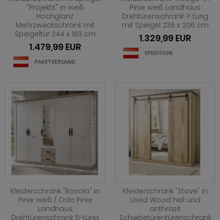
ohnprogramm Louna
hwarz
henverstellbar
eisezimmer Ronson
rhocker
dprogramm Rovola
"ProjektX" in weiß
Pinie weiß Landhaus
Hochglanz
Drehtürenschrank 7-türig
hnprogramm Merced weiß-Eiche
iß
t Glasplatte
eisezimmer Rovola
dprogramm Runner grau
Mehrzweckschrank mit
mit Spiegel 236 x 206 cm
Spiegeltür 244 x 193 cm
1.329,99 EUR
ohnprogramm Montez
iß grau
t Schublade
eisezimmer Seyne
dprogramm Scout
1.479,99 EUR
hnprogramm Nobile
iß Hochglanz
t Stauraum
eisezimmer Stove weiß Pinie
dprogramm SetOne weiß und grau
hnprogramm Piano
chglanz
t Rollen
eisezimmer Ward
dprogramm Skin
hnprogramm Ribera
ndhausstil
 Trendfarben
dprogramm Stove weiß Pinie
hnprogramm Rideau
odern
dprogramm Tetis
ohnprogramm Ronson
 Trendfarben
adprogramm Touch
hnprogramm Rovola
t LED
hnprogramm Scandik
Kleiderschrank "Rovola" in
Kleiderschrank "Stove" in
hnprogramm Sentra
Pinie weiß / Oslo Pinie
Used Wood hell und
Landhaus
anthrazit
ohnprogramm Seyne
Drehtürenschrank 5-türig
Schiebetürentürenschrank